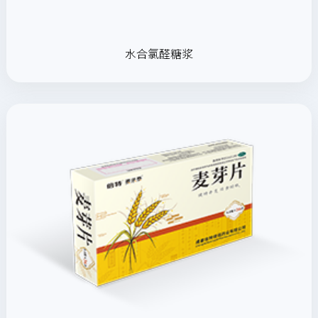
水合氯醛糖浆