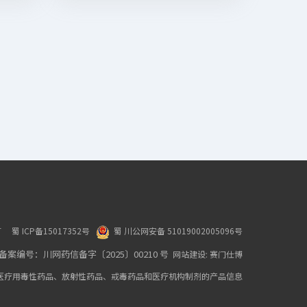
所有
蜀 ICP备15017352号
蜀 川公网安备 51019002005096号
编号：川网药信备字〔2025〕00210 号
网站建设:
赛门仕博
医疗用毒性药品、放射性药品、戒毒药品和医疗机构制剂的产品信息