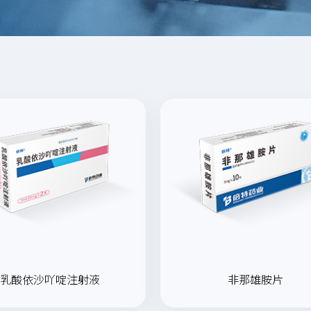
乳酸依沙吖啶注射液
非那雄胺片