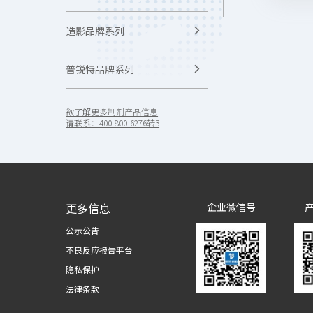
造影品牌系列

普锐特品牌系列

核药品牌系列

欲了解更多制剂产品信息
请联系：400-800-6276转3
大输液品牌系列

麻醉镇痛品牌系列

更多信息
企业微信号
止血品牌系列

公示公告
不良反应报告平台
肿瘤品牌系列

隐私保护
法律条款
消化品牌系列
