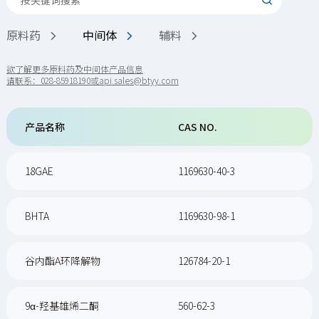

原料药
中间体
辅料



欲了解更多原料药及中间体产品信息
请联系：028-85918190或api.sales@btyy.com
产品名称
CAS NO.
18GAE
1169630-40-3
BHTA
1169630-98-1
谷内酯A环降解物
126784-20-1
9α-羟基雄烯二酮
560-62-3