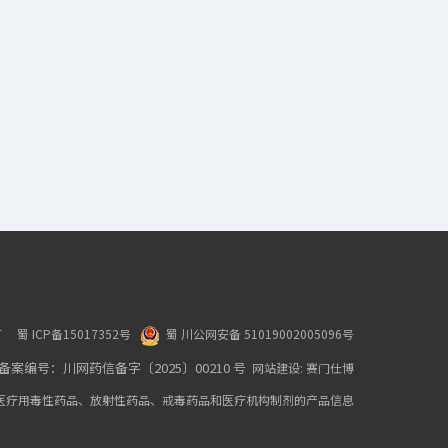
限责任公司
所有
蜀 ICP备15017352号
蜀 川公网安备 51019002005096号
编号：川网药信备字〔2025〕00210 号
网站建设:
赛门仕博
医疗用毒性药品、放射性药品、戒毒药品和医疗机构制剂的产品信息